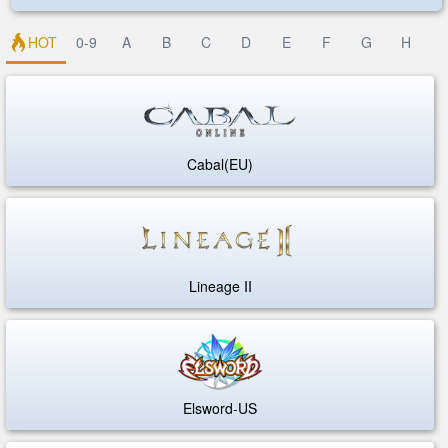
HOT
0-9
A
B
C
D
E
F
G
H
Cabal(EU)
Lineage II
Elsword-US