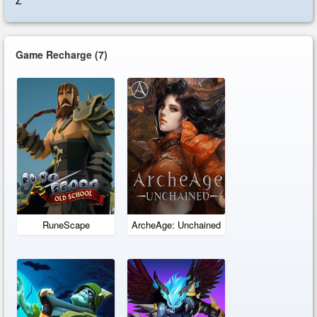
Z
Game Recharge
(7)
RuneScape
ArcheAge: Unchained