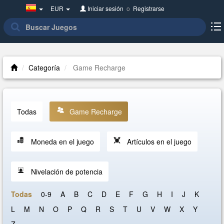
Spain(Español)
EUR
Iniciar sesión
o
Registrarse
Categoría
Game Recharge
Todas
Game Recharge
Moneda en el juego
Artículos en el juego
Nivelación de potencia
Todas
0-9
A
B
C
D
E
F
G
H
I
J
K
L
M
N
O
P
Q
R
S
T
U
V
W
X
Y