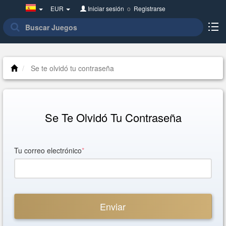
Spain(Español)
EUR
Iniciar sesión
o
Registrarse
Se te olvidó tu contraseña
Se Te Olvidó Tu Contraseña
Tu correo electrónico
*
Enviar