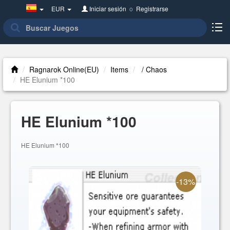
Spain(Español)
EUR
Iniciar sesión
o
Registrarse
Ragnarok Online(EU)
Items
/ Chaos
HE Elunium *100
HE Elunium *100
HE Elunium *100
-13%