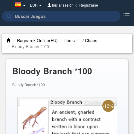
Spain(Español)
EUR
Iniciar sesión
o
Registrarse
Ragnarok Online(EU)
Items
/ Chaos
Bloody Branch *100
Bloody Branch *100
Bloody Branch *100
-13%