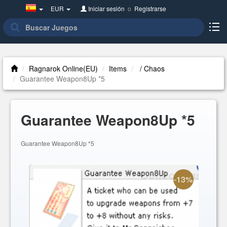
Spain(Español)
EUR
Iniciar sesión
o
Registrarse
Ragnarok Online(EU)
Items
/ Chaos
Guarantee Weapon8Up *5
Guarantee Weapon8Up *5
Guarantee Weapon8Up *5
-13%